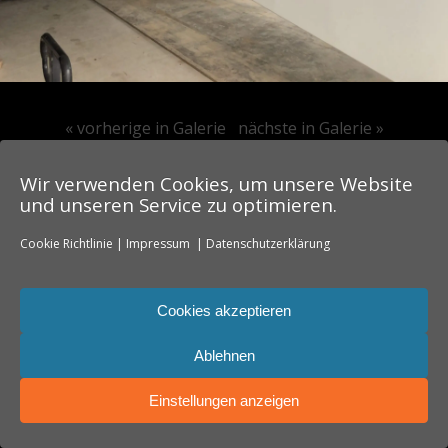
« vorherige in Galerie
nächste in Galerie »
Wir verwenden Cookies, um unsere Website
Zum Seitenanfang
und unseren Service zu optimieren.
Cookie Richtlinie
|
Impressum
|
Datenschutzerklärung
Mobil
Desktop
Cookies akzeptieren
Ablehnen
Einstellungen anzeigen