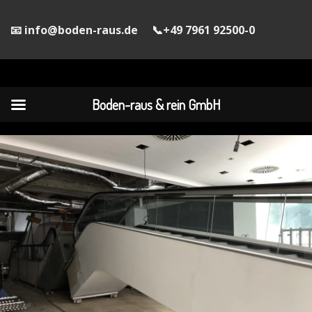
info@boden-raus.de
+49 7961 92500-0
Boden-raus & rein GmbH
Boden-raus & rein GmbH