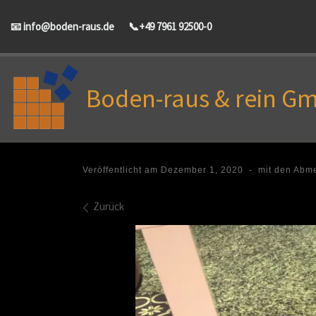
Zum Inhalt springen
info@boden-raus.de
+49 7961 92500-0
Boden-raus & rein G
Veröffentlicht am
Dezember 1, 2020
-
mit den Abm
Bilder Navigation
Zurück